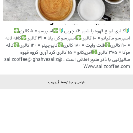
کالری انواع قهوه با شیر ۲٪ چربی
اسپرسو = ۵ کالری
اسپرسو ماکیاتو = ۱۰ کالری
اسپرسو کن پانا = ۳۱ کالری
کافه لاته
= ۱۹۰کالری
فلت وایت = ۱۸۰ کالری
کاپوچینو = ۱۲۰ کالری
کافه
موکا = ۳۸۵ کالری
آمریکانو = ۱۵ کالری گرد آوری گروه قهوه
سالیزکپی با ذکر منبع اخلاقی است . ‏@ghahvesaliz ‏@salizcoffee
طراحی و اجرا توسط: آریان وب