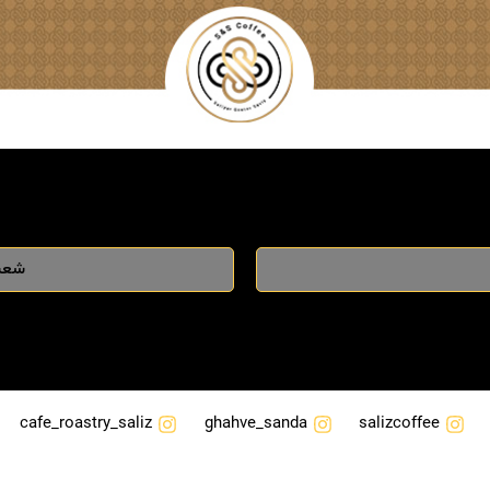
شعبه
cafe_roastry_saliz
ghahve_sanda
salizcoffee