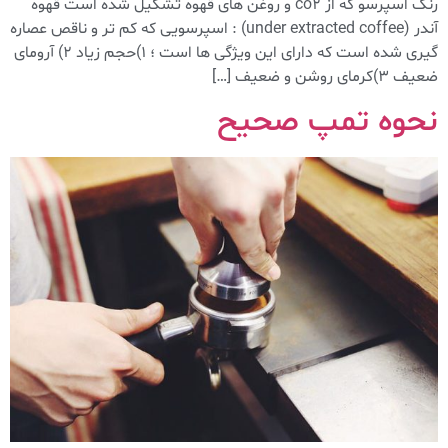
رنگ اسپرسو که از co2 و روغن های قهوه تشکیل شده است قهوه
آندر (under extracted coffee) : اسپرسویی که کم تر و ناقص عصاره
گیری شده است که دارای این ویژگی ها است ؛ ۱)حجم زیاد ۲) آرومای
ضعیف ۳)کرمای روشن و ضعیف […]
نحوه تمپ صحیح