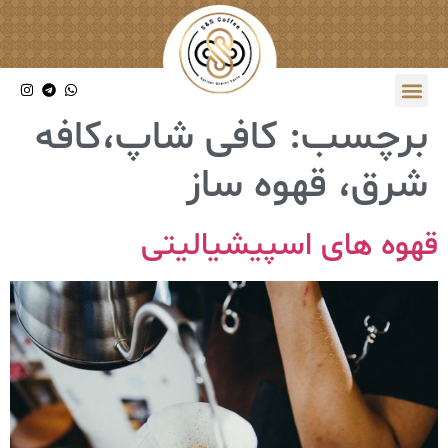
برچسب:
کافی شاپ،کافه
شرق، قهوه ساز
قهوه های اسپیشیالیتی