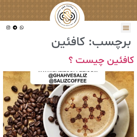
برچسب:
کافئین
کافئین چیست ؟