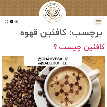
برچسب:
کافئین قهوه
کافئین چیست ؟