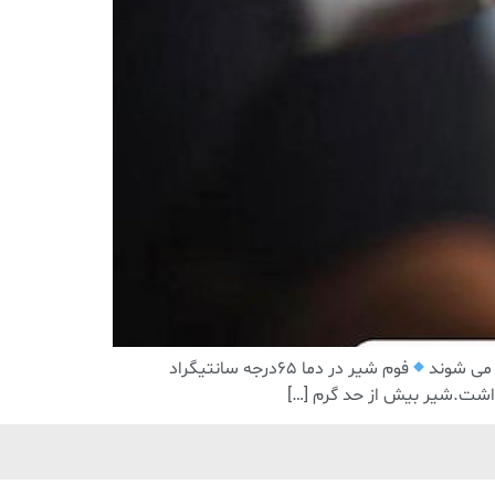
 می شوند
فوم شیر در دما ۶۵درجه سانتیگراد