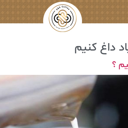
اد داغ کنیم
یم ؟