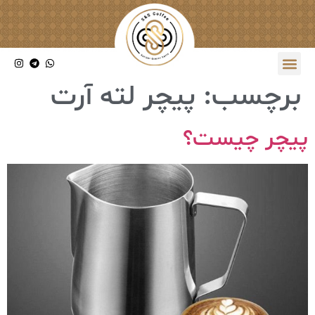
برچسب:
پیچر لته آرت
پیچر چیست؟