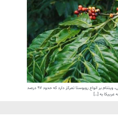
امروزه ویتنام پس از برزیل دومین تولید کننده قهوه در جهان است. برخلاف “کشورهای قهوه” سنتی کلمبیا و اتیوپی، ویتنام بر انواع روبوستا تمرکز دارد که حدود 97 درصد
عربیکا به […]