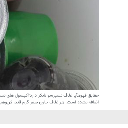
حقایق قهوهآیا غلاف نسپرسو شکر دارد؟کپسول های نسپر
اضافه نشده است. هر غلاف حاوی صفر گرم قند، کربوهیدرات ی