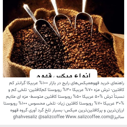
راهنمای خرید قهوهمیکس‌های رایج در بازار 100% عربیکا گرانتر کم
کافئین- ترش مزه 70% عربیکا 30% روبوستا کم‌کافئین- تلخی کم و
نسبتاً ترش %50 عربیکا 50% روبوستا کافئین متوسط- مزه ای ملایم
%30 عربیکا 70% روبوستا کافئین زیاد- تلخی محسوس 100% روبوستا
ارزان‌ترین و پرکافئین‌ترین میکس- بسیار تلخ گرد آوری گروه قهوه
سالیز@ghahvesaliz @salizcoffee Www.salizcoffee.com