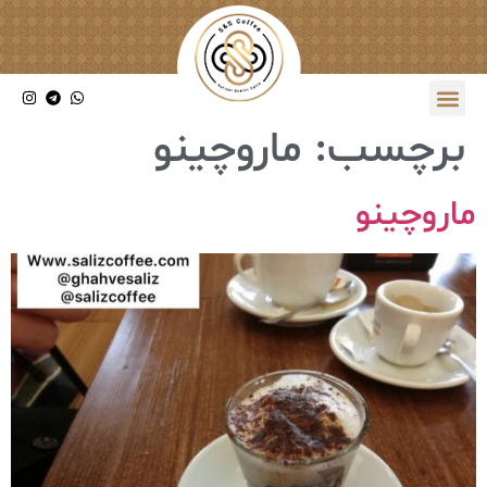
برچسب:
ماروچینو
ماروچینو