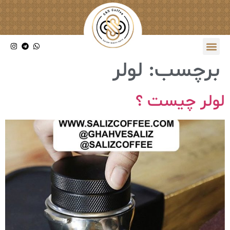
برچسب:
لولر
لولر چیست ؟