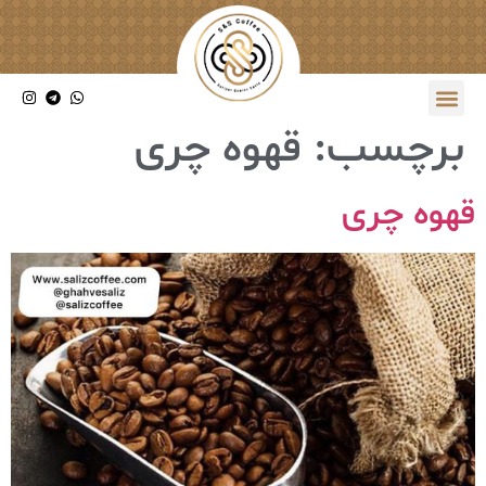
برچسب:
قهوه چری
قهوه چری