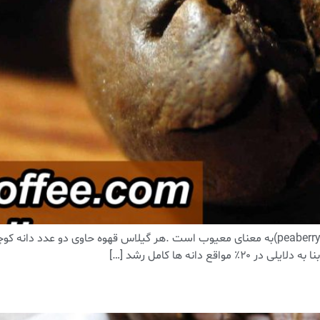
.قهوه پی بی چیست؟ ‏پی بی (pb)مخفف کلمه پی بری (peaberry)به معنای معیوب است .هر گیلاس 
 دانه ها کامل رشد […]