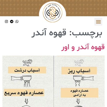
برچسب:
قهوه آندر
قهوه آندر و اور