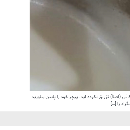
 (اصلاً) تزریق نکرده اید. پیچر خود را پایین بیاورید