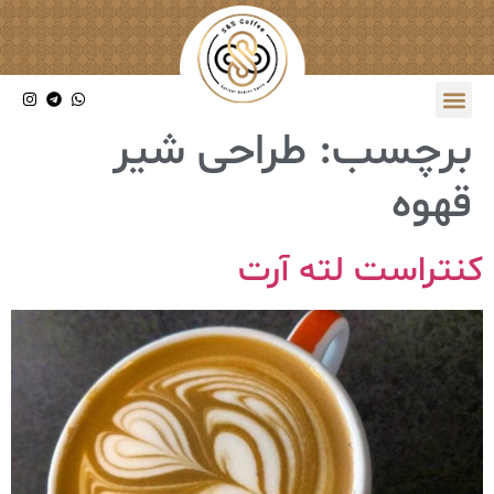
برچسب:
طراحی شیر
قهوه
کنتراست لته آرت