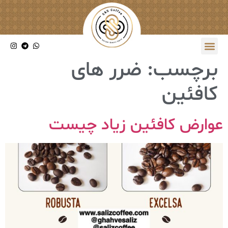
برچسب:
ضرر های
کافئین
عوارض کافئین زیاد چیست