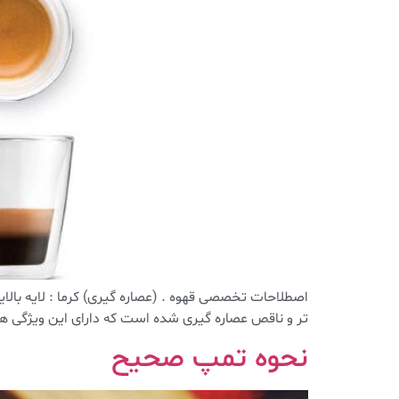
تر و ناقص عصاره گیری شده است که دارای این ویژگی ها است ؛ ۱)حجم زیاد ۲) آرومای ضعیف ۳)کرمای ر
نحوه تمپ صحیح