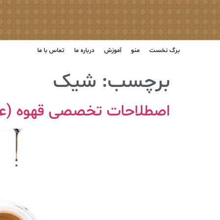
برگ نخست
منو
آموزش
درباره ما
تماس با ما
برچسب:
شیک
اصطلاحات تخصصی قهوه (عص