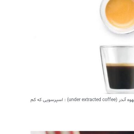
اصطلاحات تخصصی قهوه . (عصاره گیری) کرما : لایه بالایی کاراملی رنگ اسپرسو که از co2 و روغن های قهوه تشکیل شده است قهوه آندر (under extracted coffee) : اسپرسویی که کم