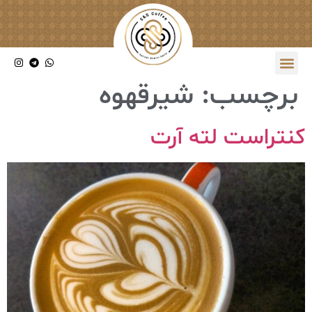
برچسب:
شیرقهوه
کنتراست لته آرت