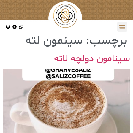
برچسب:
سینمون لته
سینامون دولچه لاته