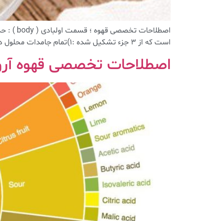
است که از ۳ جزء تشکیل شده :۱)تمام جامدات محلول در آب (TDS) : که شامل کافئین ، نمک […]
اصطلاحات تخصصی قهوه آروما (ma