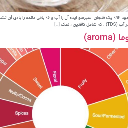
اصطلاحات تخصصی قهوه ؛ قسمت اولبادی ( body ) : حدود ۹۴٪ ی
aro)