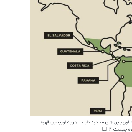
های تک خواستگاه قهوه هایی هستند که اوریجین های محدود دارند . هرچه اوریجین قهوه
وه چیست ؟! […]