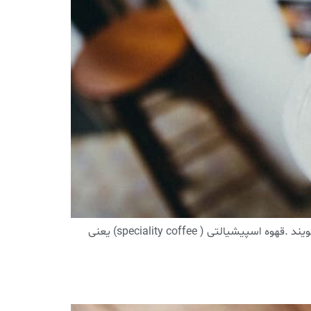
قهوه اسپیشیالتی .به قهوه هایی که توسط فرد قهوه آزما ( cupper) از ۱۰۰ نمره بالا تر از ۸۰ دریافت کنند ، قهوه اسپیشیالتی می گویند .قهوه اسپیشیالتی ( speciality coffee) یعنی