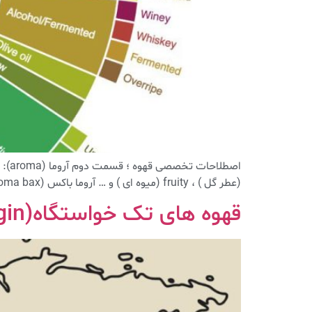
(عطر گل ) ، fruity (میوه ای ) و … آروما باکس (aroma bax) : جعبه ای است […]
قهوه های تک خواستگاه(singel origin)