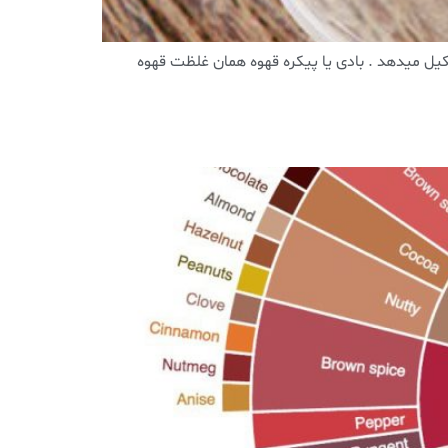
ک فنجان اسپرسو ایده آل را آب و ۶٪ باقی مانده را بادی آن تشکیل میدهد . بادی یا پیکره قهوه همان غلظت قهوه