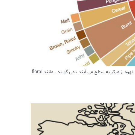
اصطلاحات تخصصی قهوه ؛ قسمت دوم آروما (aroma): به عطر و رایحه نحفته در دانه قهوه که در فرآیند رست همراه با روغن های قهوه از مرکز به سطح می آیند ، می گویند . مانند floral