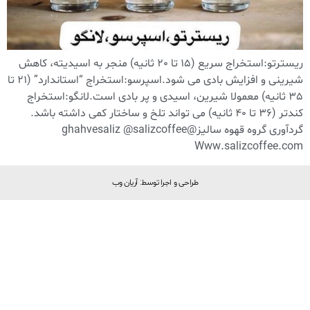
ریسترتو:استخراج سریع (15 تا 20 ثانیه) منجر به اسیدیته، کاهش
شیرینی و افزایش بادی می شود.اسپرسو:استخراج “استاندارد” (21 تا
35 ثانیه) معمولا شیرین، اسیدی و پر بادی است.لانگو:استخراج
کندتر (36 تا 40 ثانیه) می تواند تلخ و ساختار کمی داشته باشد.
گرد‌آوری گروه قهوه سالیز@ghahvesaliz @salizcoffee
Www.salizcoffee.com
طراحی و اجرا توسط: آریان وب