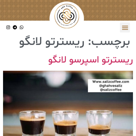
برچسب:
ریسترتو لانگو
ریسترتو اسپرسو لانگو