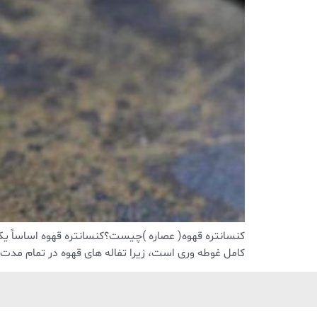
کنسانتره قهوه( عصاره )چیست؟کنسانتره قهوه اساساً ی
کامل غوطه وری است، زیرا تفاله های قهوه در تمام مدت ز