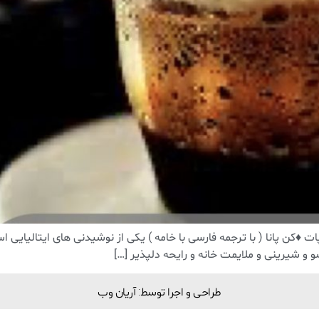
ت ♦️کن پانا ( با ترجمه فارسی با خامه ) یکی از نوشیدنی های ایتالیایی
 و شیرینی و ملایمت خانه و رایحه دلپذیر […]
طراحی و اجرا توسط: آریان وب