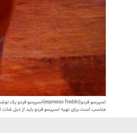
اسپرسو فردو(presso freddo
مناسب است برای تهیه اسپرسو فردو باید از دبل شات اسپرسو استفاده کنید معادل ۶۰ میلی لیتر اسپرسو حتی می‌ت