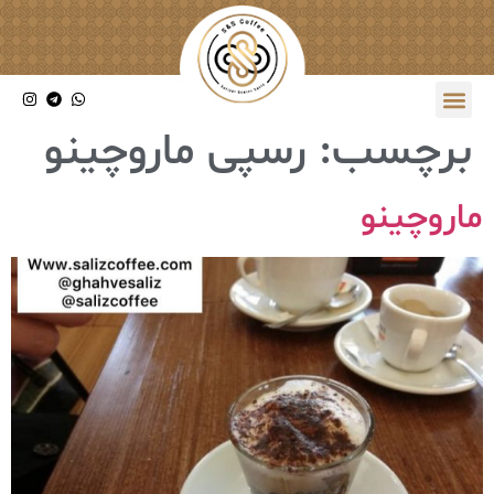
برچسب:
رسپی ماروچینو
ماروچینو