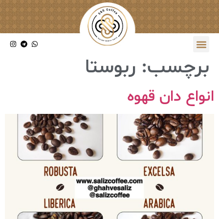
برچسب:
ربوستا
انواع دان قهوه