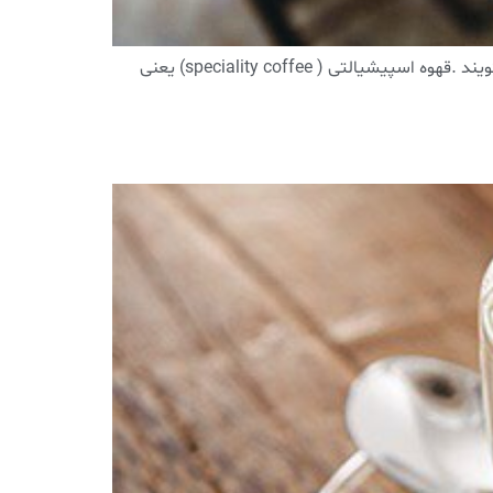
قهوه اسپیشیالتی .به قهوه هایی که توسط فرد قهوه آزما ( cupper) از ۱۰۰ نمره بالا تر از ۸۰ دریافت کنند ، قهوه اسپیشیالتی می گویند .قهوه اسپیشیالتی ( speciality coffee) یعنی