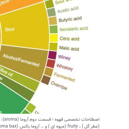
(عطر گل ) ، fruity (میوه ای ) و … آروما باکس (aroma bax) : جعبه ای است […]