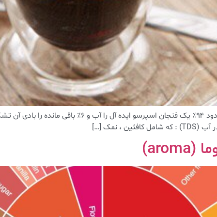
اصطلاحات تخصصی قهوه ؛ قسمت اولبادی ( body ) : حدود ۹۴٪ ی
aro)