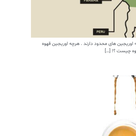
های تک خواستگاه قهوه هایی هستند که اوریجین های محدود دارند . هرچه اوریجین قهوه
وه چیست ؟! […]