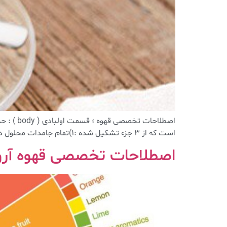
است که از ۳ جزء تشکیل شده :۱)تمام جامدات محلول در آب (TDS) : که شامل کافئین ، نمک […]
اصطلاحات تخصصی قهوه آروما (ma