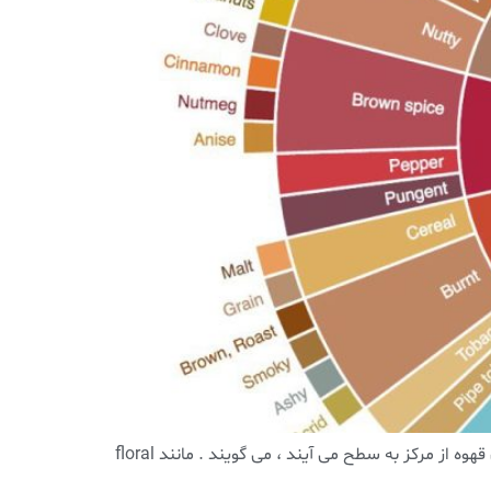
اصطلاحات تخصصی قهوه ؛ قسمت دوم آروما (aroma): به عطر و رایحه نحفته در دانه قهوه که در فرآیند رست همراه با روغن های قهوه از مرکز به سطح می آیند ، می گویند . مانند floral