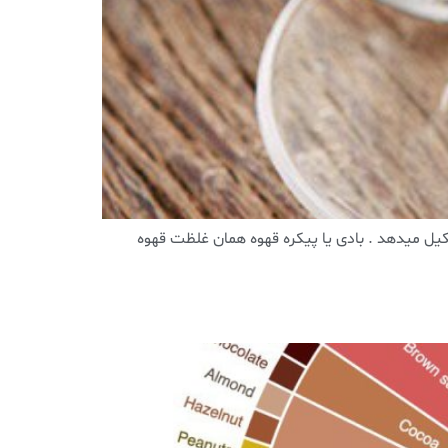
ک فنجان اسپرسو ایده آل را آب و ۶٪ باقی مانده را بادی آن تشکیل میدهد . بادی یا پیکره قهوه همان غلظت قهوه