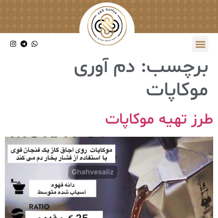
برچسب:
دم آوری
موکاپات
طرز تهیه موکاپات