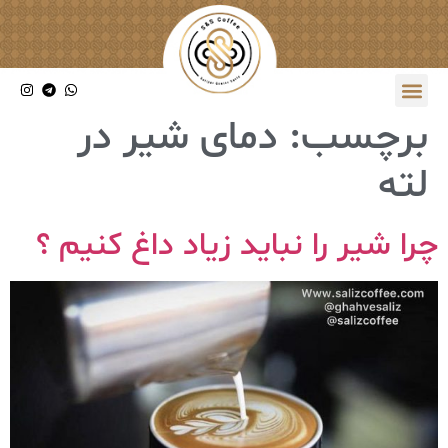
برچسب:
دمای شیر در
لته
چرا شیر را نباید زیاد داغ کنیم ؟