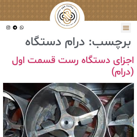
برچسب:
درام دستگاه
اجزای دستگاه رست قسمت اول
(درام)