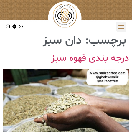
برچسب:
دان سبز
درجه بندی قهوه سبز