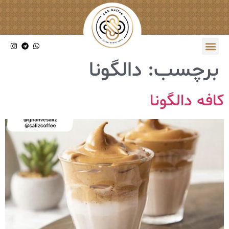
برچسب:
دالگونا
کافه دالگونا