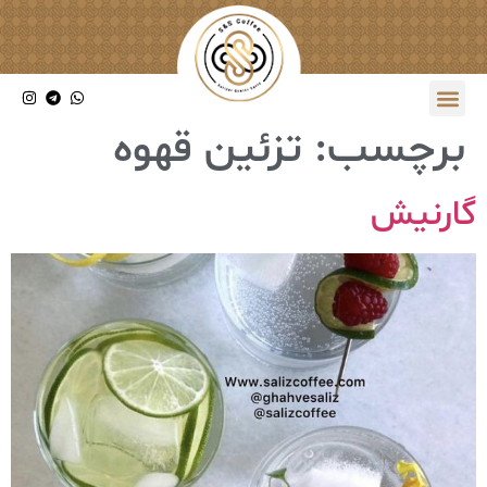
برچسب:
تزئین قهوه
گارنیش