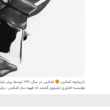
تاریخچه کمکس
کمکس در سال 1941 توسط پیتر شلمبوهم شیمیدان و مخترع با بیش از 300 حق ثبت اختراع در طیف گسترده ای از صنایع، اختراع شد.
مؤسسه فناوری ایلینوی گفتند که قهوه ساز کمکس ، یکی