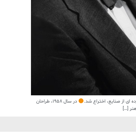
در سال 1958، طراحان
نر […]