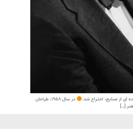
در سال 1958، طراحان
نر […]