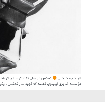
تاریخچه کمکس
کمکس در سال 1941 توسط پیتر شلمبوهم شیمیدان و مخترع با بیش از 300 حق ثبت اختراع در طیف گسترده ای از صنایع، اختراع شد.
مؤسسه فناوری ایلینوی گفتند که قهوه ساز کمکس ، یکی