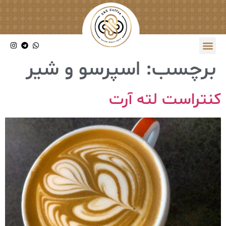
برچسب:
اسپرسو و شیر
کنتراست لته آرت