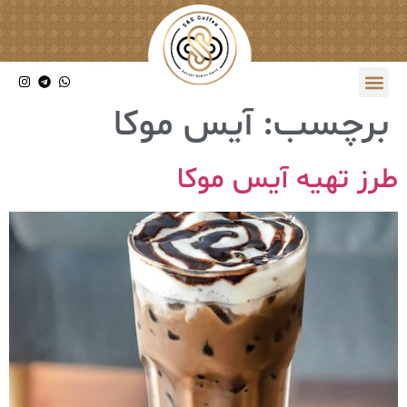
برچسب:
آیس موکا
طرز تهیه آیس موکا