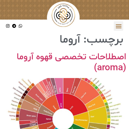
برچسب:
آروما
اصطلاحات تخصصی قهوه آروما
(aroma)