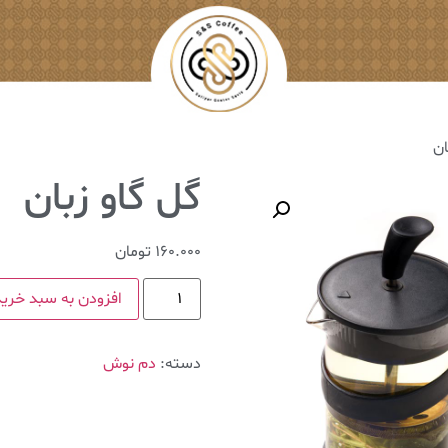
ان
گل گاو زبان
160.000
تومان
افزودن به سبد خرید
دسته:
دم نوش