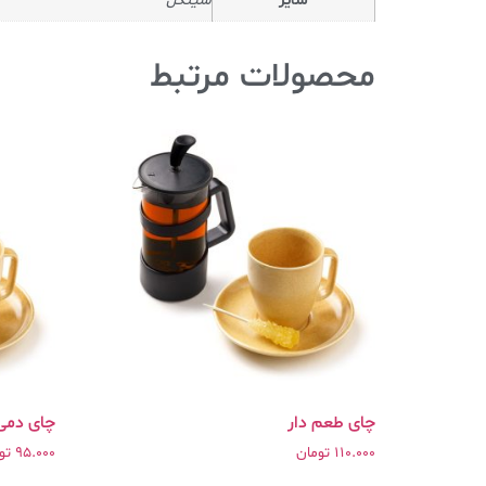
سایز
سینگل
محصولات مرتبط
چای طعم دار
چای دمی
110.000
تومان
95.000
تو