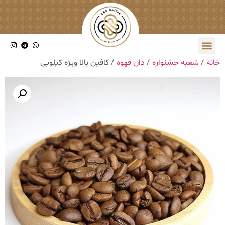
خانه
/
شعبه جشنواره
/
دان قهوه
/ کافین بالا ویژه کیلویی