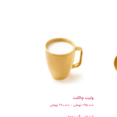
وایت چاکلت
195.000
تومان
–
210.000
تومان