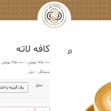
کافه لاته
175.000
تومان
–
195.000
تومان
سینگل – دبل
سایز