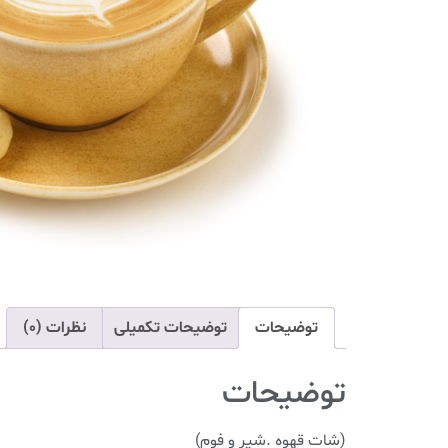
توضیحات
توضیحات تکمیلی
نظرات (0)
توضیحات
(شات قهوه .شیر و فوم)