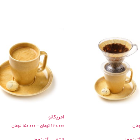
مان
130.000
تومان
–
150.000
تومان