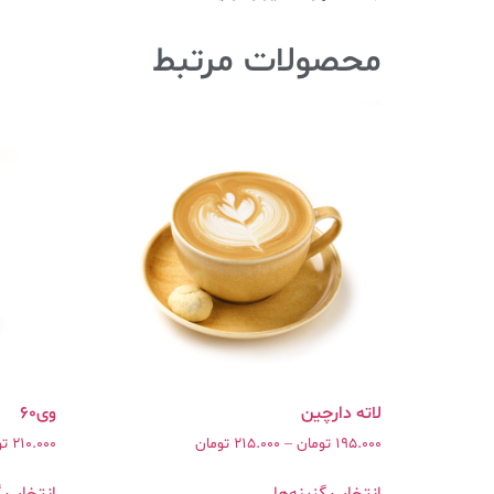
محصولات مرتبط
وی۶۰
195.000
تومان
–
215.000
تومان
210.000
تو