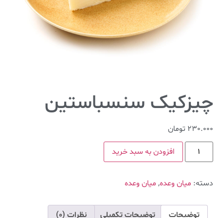
چیزکیک سنسباستین
230.000
تومان
افزودن به سبد خرید
دسته:
میان وعده
,
میان وعده
توضیحات
توضیحات تکمیلی
نظرات (0)