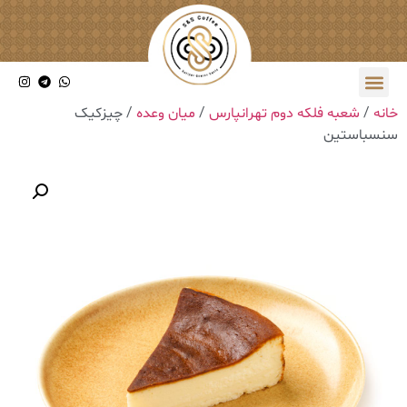
خانه
/
شعبه فلکه دوم تهرانپارس
/
میان وعده
/ چیزکیک
سنسباستین