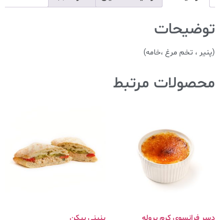
توضیحات
(پنیر ، تخم مرغ ،خامه)
محصولات مرتبط
دسر فرانسوی کرم بروله
پنینی بیکن