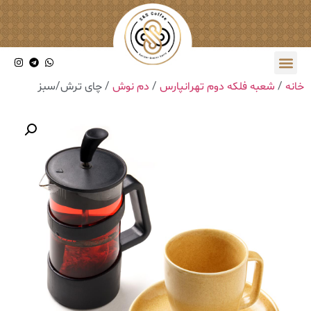
خانه
/
شعبه فلکه دوم تهرانپارس
/
دم نوش
/ چای ترش/سبز