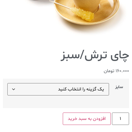
چای ترش/سبز
160.000
تومان
سایز
افزودن به سبد خرید