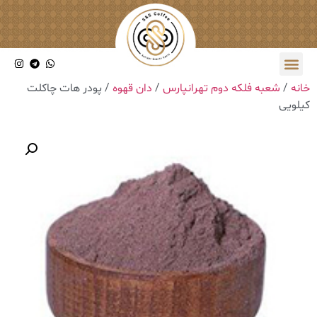
خانه
/
شعبه فلکه دوم تهرانپارس
/
دان قهوه
/ پودر هات چاکلت
کیلویی