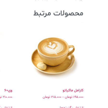
محصولات مرتبط
وی۶۰
195.000
تومان
–
215.000
تومان
210.000
تو