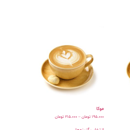
195.000
تومان
–
215.000
تومان