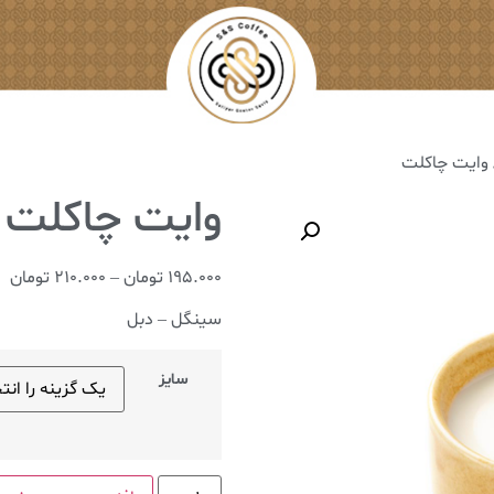
اکلت
195.000
تومان
–
210.000
تومان
سینگل – دبل
سایز