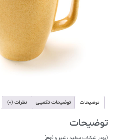
توضیحات
توضیحات تکمیلی
نظرات (0)
توضیحات
(پودر شکلات سفید ،شیر و فوم)