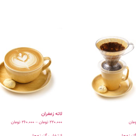
مان
220.000
تومان
–
260.000
تومان