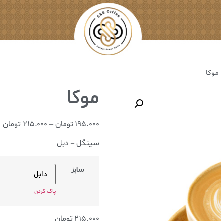
کا
195.000
تومان
–
215.000
تومان
سینگل – دبل
سایز
پاک کردن
215.000
تومان