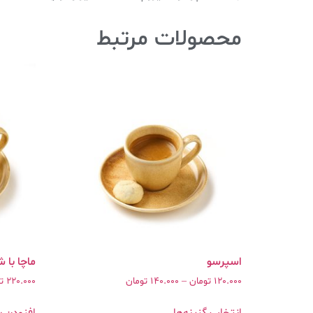
محصولات مرتبط
ماچا با ش
120.000
تومان
–
140.000
تومان
220.000
ت