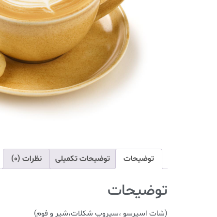
توضیحات
توضیحات تکمیلی
نظرات (0)
توضیحات
(شات اسپرسو ،سیروپ شکلات،شیر و فوم)