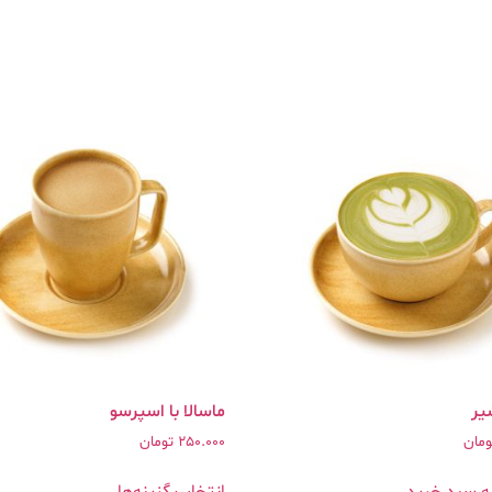
یر
ماسالا با اسپرسو
ومان
250.000
تومان