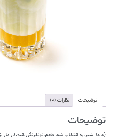
توضیحات
نظرات (0)
توضیحات
(ماچا .شیر.به انتخاب شما طعم.توتفرنگی.انبه.کارامل .ز