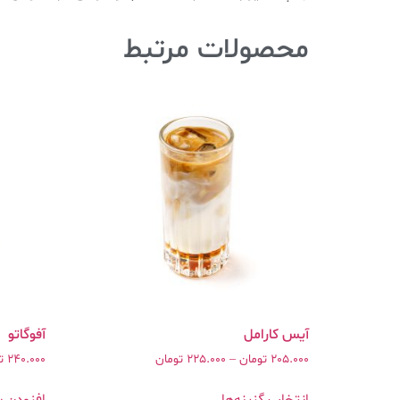
محصولات مرتبط
205.000
تومان
–
225.000
تومان
240.000
ت