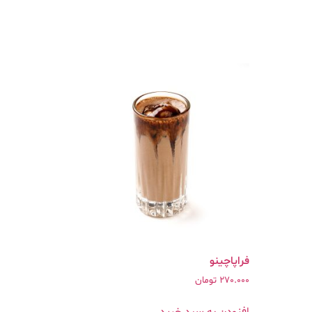
فراپاچینو
270.000
تومان