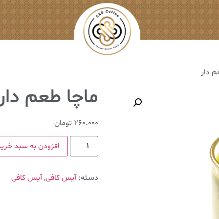
م دار
ماچا طعم دار
260.000
تومان
افزودن به سبد خرید
دسته:
آیس کافی
,
آیس کافی