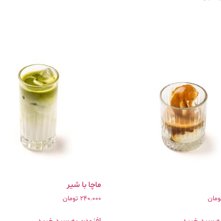
ماچا با شیر
ومان
240.000
تومان