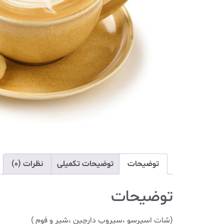
توضیحات
توضیحات تکمیلی
نظرات (0)
توضیحات
(شات اسپرسو ،سیروپ دارچین ،شیر و فوم )