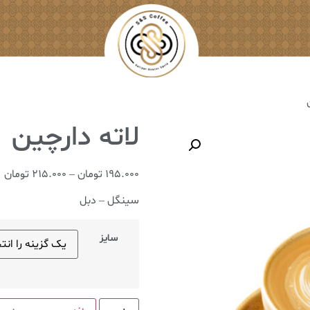
195.000
تومان
–
215.000
تومان
سینگل – دبل
سایز