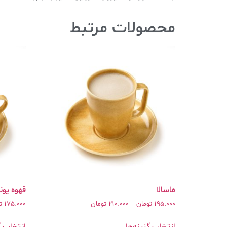
محصولات مرتبط
195.000
تومان
–
210.000
تومان
175.000
ت